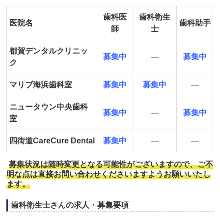
歯科医
歯科衛生
医院名
歯科助手
師
士
都賀デンタルクリニッ
募集中
―
募集中
ク
マリブ海浜歯科室
募集中
募集中
―
ニュータウン中央歯科
募集中
―
募集中
室
四街道CareCure Dental
募集中
―
―
募集状況は随時変更となる可能性がございますので、ご不
明な点は直接お問い合わせくださいますようお願いいたし
ます。
歯科衛生士さんの求人・募集要項